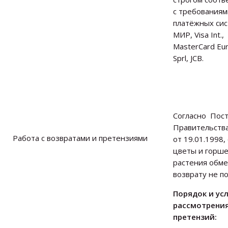
с требованиям
платёжных си
МИР, Visa Int.,
MasterCard Eu
Sprl, JCB.
Согласно Пос
Правительств
Работа с возвратами и претензиями
от 19.01.1998
цветы и горш
растения обме
возврату не п
Порядок и ус
рассмотрени
претензий: