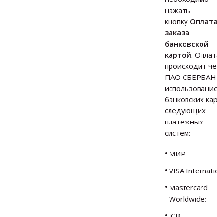
нажать
кнопку
Оплат
заказа
банковской
картой
. Оплат
происходит ч
ПАО СБЕРБАНК
использовани
банковских ка
следующих
платёжных
систем:
МИР;
VISA Internatio
Mastercard
Worldwide;
JCB.