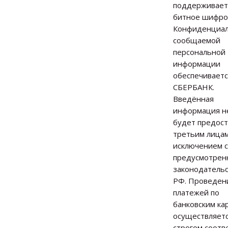
поддерживает
битное шифро
Конфиденциал
сообщаемой
персональной
информации
обеспечивает
СБЕРБАНК.
Введённая
информация н
будет предос
третьим лицам
исключением с
предусмотрен
законодатель
РФ. Проведен
платежей по
банковским ка
осуществляетс
строгом соотв