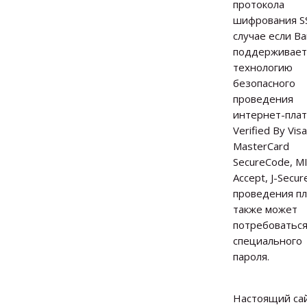
протокола
шифрования SS
случае если В
поддерживает
технологию
безопасного
проведения
интернет-пла
Verified By Visa
MasterCard
SecureCode, M
Accept, J-Secur
проведения п
также может
потребоваться
специального
пароля.
Настоящий са