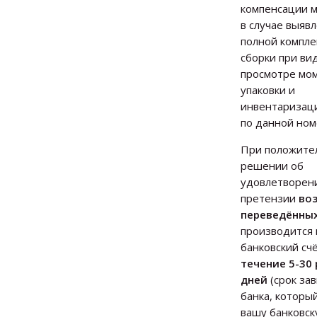
компенсации 
в случае выяв
полной компле
сборки при ви
просмотре мо
упаковки и
инвентаризаци
по данной ном
При положите
решении об
удовлетворен
претензии
во
переведённых
производится 
банковский сч
течение 5-30
дней
(срок зав
банка, которы
вашу банковску